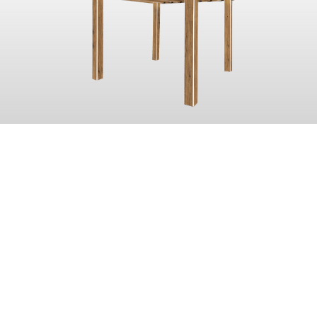
EN VOIR ENCORE
PLUS!
Vous désirez visiter notre salle de montre et participer à
nos sessions de formation en présentiel ou virtuel ?
Contactez-nous pour organiser une visite de notre usine
à Québec ou planifier un lunch and learn sur mesure